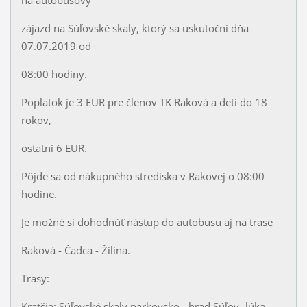
na autobusový
zájazd na Súľovské skaly, ktorý sa uskutoční dňa
07.07.2019 od
08:00 hodiny.
Poplatok je 3 EUR pre členov TK Raková a deti do 18
rokov,
ostatní 6 EUR.
Pôjde sa od nákupného strediska v Rakovej o 08:00
hodine.
Je možné si dohodnúť nástup do autobusu aj na trase
Raková - Čadca - Žilina.
Trasy:
Kratšia: Súľovské skaly parkovsko - hrad Súľov -lúka