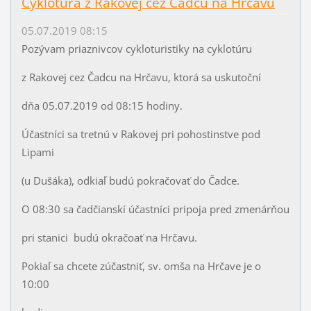
Cyklotúra z Rakovej cez Čadcu na Hrčavu
05.07.2019 08:15
Pozývam priaznivcov cykloturistiky na cyklotúru
z Rakovej cez Čadcu na Hrčavu, ktorá sa uskutoční
dňa 05.07.2019 od 08:15 hodiny.
Účastníci sa tretnú v Rakovej pri pohostinstve pod
Lipami
(u Dušáka), odkiaľ budú pokračovať do Čadce.
O 08:30 sa čadčianskí účastníci pripoja pred zmenárňou
pri stanici budú okračoať na Hrčavu.
Pokiaľ sa chcete zúčastniť, sv. omša na Hrčave je o
10:00