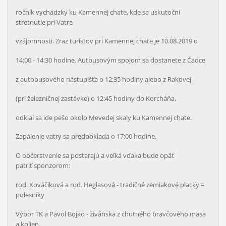
ročník vychádzky ku Kamennej chate, kde sa uskutoční
stretnutie pri Vatre
vzájomnosti. Zraz turistov pri Kamennej chate je 10.08.2019 o
14:00 - 14:30 hodine. Autbusovým spojom sa dostanete z Čadce
z autobusového nástupišťa o 12:35 hodiny alebo z Rakovej
(pri železničnej zastávke) o 12:45 hodiny do Korcháňa,
odkiaľ sa ide pešo okolo Mevedej skaly ku Kamennej chate.
Zapálenie vatry sa predpokladá o 17:00 hodine.
O občerstvenie sa postarajú a veľká vďaka bude opäť
patriť sponzorom:
rod. Kováčiková a rod. Heglasová - tradičné zemiakové placky =
polesníky
Výbor TK a Pavol Bojko - živánska z chutného bravčového mäsa
a kolien.