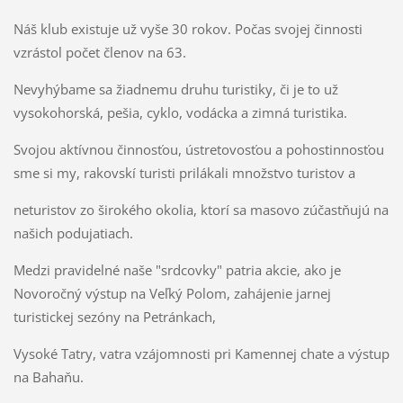
Náš klub existuje už vyše 30 rokov. Počas svojej činnosti
vzrástol počet členov na 63.
Nevyhýbame sa žiadnemu druhu turistiky, či je to už
vysokohorská, pešia, cyklo, vodácka a zimná turistika.
Svojou aktívnou činnosťou, ústretovosťou a pohostinnosťou
sme si my, rakovskí turisti prilákali množstvo turistov a
neturistov zo širokého okolia, ktorí sa masovo zúčastňujú na
našich podujatiach.
Medzi pravidelné naše "srdcovky" patria akcie, ako je
Novoročný výstup na Veľký Polom, zahájenie jarnej
turistickej sezóny na Petránkach,
Vysoké Tatry, vatra vzájomnosti pri Kamennej chate a výstup
na Bahaňu.