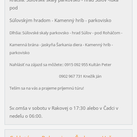
pod
Súľovským hradom - Kamenný hríb - parkovisko
Dlhšia: Súľovské skaly parkovsko - hrad Súľov - pod Roháčom -
Kamenná brána - Jaskyňa Šarkania diera - Kamenný hríb -
parkovisko
Nahlásiť
na zájazd
sa môžete:: 0915 092 955 Kultán Peter
0902 967 731 Knežík Ján
Teším sa na vás a prajeme príjemnú túru!
Sv.omša v sobotu v Rakovej o 17:30 alebo v Čadci v
nedeľu o 06:00.