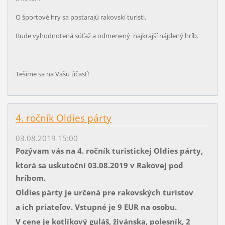
O športové hry sa postarajú rakovskí turisti.
Bude vyhodnotená súťaž a odmenený najkrajší nájdený hríb.
Tešíme sa na Vašu účasť!
4. ročník Oldies párty
03.08.2019 15:00
Pozývam vás na 4. ročník turistickej Oldies párty,
ktorá sa uskutoční 03.08.2019 v Rakovej pod
hríbom.
Oldies párty je určená pre rakovských turistov
a ich priateľov. Vstupné je 9 EUR na osobu.
V cene je kotlíkový guláš, živánska, polesník, 2