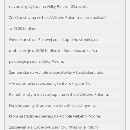
novoročný výstup na Veľký Polom - 25.ročník.
Zraz turistov na vrchole
Veľkého Polomu sa predpokladá
o 13:30 hodine.
Odvoz turistov z Rakovej od nákupného strediska a
utobusom je o 10:30 hodine do Korcháňa, odkiaľ sa
pokračuje pešo na Veľký Polom.
Šampanské na vrchole a kapustovku v turistickej chate
v Areáli zdravia zabezpečí aj tento rok výbor TK.
Pamätné listy si môžete kúpiť na vrchole Veľkého Polomu.
Na jeho zadnej strane sme si dovolili uviesť hymny,
ktoré sa tradične spievajú na vrchole Veľkého Polomu.
Zaspievame aj Ladekovú pesničku "Krásny je Polom"